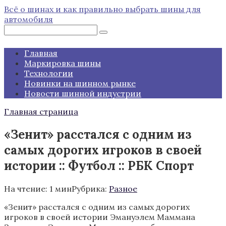
Перейти
Всё о шинах и как правильно выбрать шины для
к
автомобиля
контенту
Поиск:
Главная
Маркировка шины
Технологии
Новинки на шинном рынке
Новости шинной индустрии
Главная страница
«Зенит» расстался с одним из
самых дорогих игроков в своей
истории :: Футбол :: РБК Спорт
На чтение:
1 мин
Рубрика:
Разное
«Зенит» расстался с одним из самых дорогих
игроков в своей истории Эмануэлем Маммана